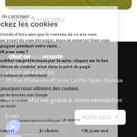
Avant de continuer...
Abeille Assurance
Checkez les cookies
Identité Sonore
On a attendu d'être sûrs que le contenu de ce site vous
intéresse avant de vous déranger, mais on aimerait bien vous
accompagner pendant votre visite...
C'est OK pour vous ?
Pour modifier vos préférences par la suite, cliquez sur le lien
contact@chutonvousecoute.com
'Préférences de cookies' situé dans le pied de page.
+33 01 48 43 82 48
Lire notre politique de confidentialité
28 Rue d'Estienne d'Orves, Le Pré-Saint-Gervais
Voici pourquoi nous utilisons des cookies.
Partage de données avec Google
Restez informé grâce à notre newsletter.
Expérience et relation
Réseau social
SUBSCRIBE
Consentements certifiés par
Non merci
Je choisis
OK pour moi