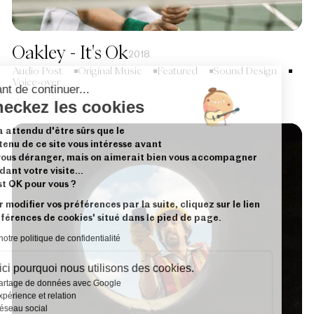
Oakley - It's Ok
2018
Audio Post
Original Music
Featured
Sound Design
Voice-over
Avant de continuer...
Checkez les cookies
On a attendu d'être sûrs que le
contenu de ce site vous intéresse avant
de vous déranger, mais on aimerait bien vous accompagner
pendant votre visite...
C'est OK pour vous ?
Pour modifier vos préférences par la suite, cliquez sur le lien
'Préférences de cookies' situé dans le pied de page.
Lire notre politique de confidentialité
Voici pourquoi nous utilisons des cookies.
Partage de données avec Google
Expérience et relation
Réseau social