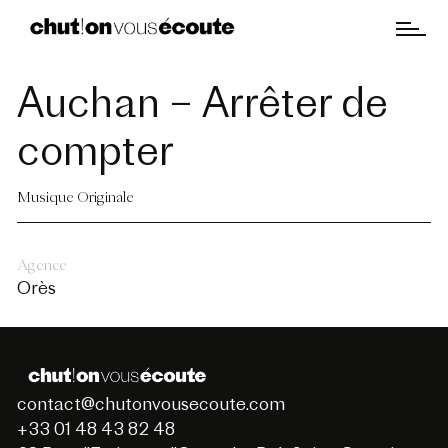
Auchan – Arrêter de
compter
Musique Originale
Agence
Orès
contact@chutonvousecoute.com
+33 01 48 43 82 48